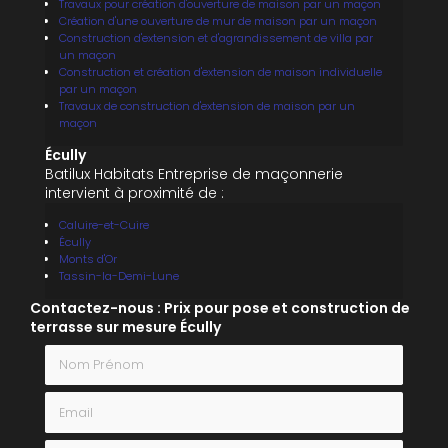
Travaux pour création d'ouverture de maison par un maçon
Création d'une ouverture de mur de maison par un maçon
Construction d'extension et d'agrandissement de villa par
un maçon
Construction et création d'extension de maison individuelle
par un maçon
Travaux de construction d'extension de maison par un
maçon
Écully
Batilux Habitats Entreprise de maçonnerie
intervient à proximité de :
Caluire-et-Cuire
Écully
Monts d'Or
Tassin-la-Demi-Lune
Contactez-nous : Prix pour pose et construction de
terrasse sur mesure Écully
Nom Prénom
Email
Téléphone