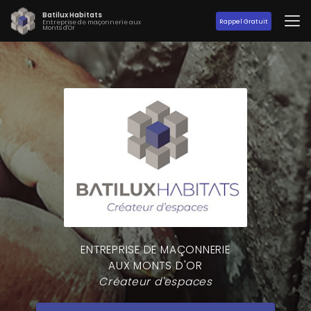
Aller
Batilux Habitats
au
Rappel Gratuit
Entreprise de maçonnerie aux
Monts d'Or
contenu
principal
ENTREPRISE DE MAÇONNERIE
AUX MONTS D'OR
Créateur d'espaces