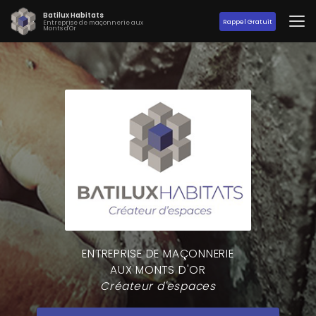
Aller
Batilux Habitats
au
Rappel Gratuit
Entreprise de maçonnerie aux
Monts d'Or
contenu
principal
ENTREPRISE DE MAÇONNERIE
AUX MONTS D'OR
Créateur d'espaces