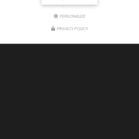
PERSONALIZE
PRIVACY POLICY
Batilux Habitats
Entreprise de maçonnerie
aux Monts d'Or
2 rue Coysevox
69001 LYON
06 69 91 43 66
Lundi au samedi