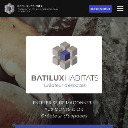
Aller
Batilux Habitats
au
Rappel Gratuit
Entreprise de maçonnerie aux
Monts d'Or
contenu
principal
ENTREPRISE DE MAÇONNERIE
AUX MONTS D'OR
Créateur d'espaces