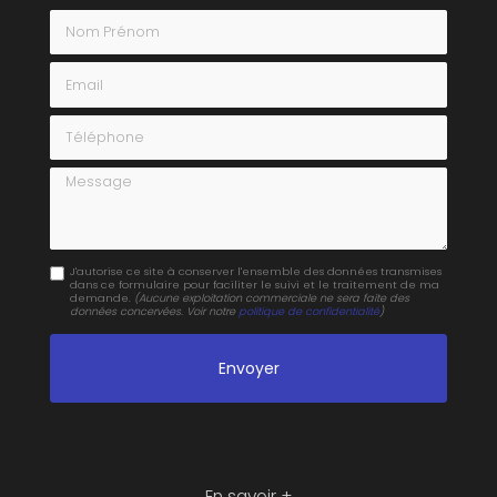
Nom Prénom
Email
Téléphone
Message
J'autorise ce site à conserver l'ensemble des données transmises
dans ce formulaire pour faciliter le suivi et le traitement de ma
demande.
(Aucune exploitation commerciale ne sera faite des
données concervées. Voir notre
politique de confidentialité
)
En savoir +