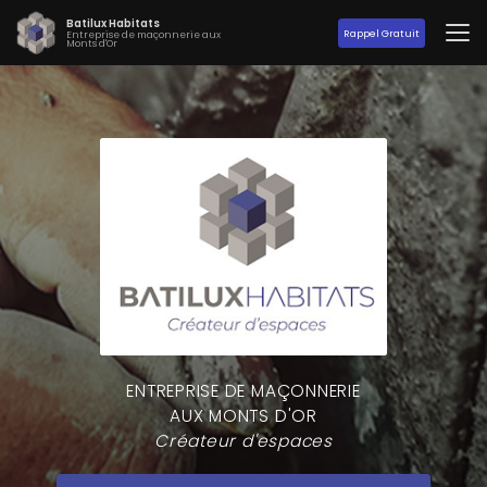
Aller
Batilux Habitats
au
Rappel Gratuit
Entreprise de maçonnerie aux
Monts d'Or
contenu
principal
ENTREPRISE DE MAÇONNERIE
AUX MONTS D'OR
Créateur d'espaces