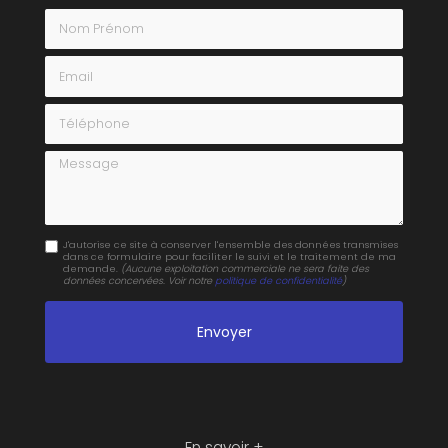
Nom Prénom
Email
Téléphone
Message
J'autorise ce site à conserver l'ensemble des données transmises
dans ce formulaire pour faciliter le suivi et le traitement de ma
demande.
(Aucune exploitation commerciale ne sera faite des
données concervées. Voir notre
politique de confidentialité
)
En savoir +