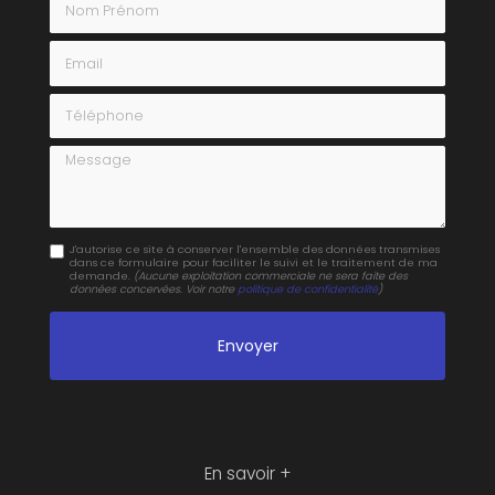
Email
Téléphone
Message
J'autorise ce site à conserver l'ensemble des données transmises
dans ce formulaire pour faciliter le suivi et le traitement de ma
demande.
(Aucune exploitation commerciale ne sera faite des
données concervées. Voir notre
politique de confidentialité
)
En savoir +