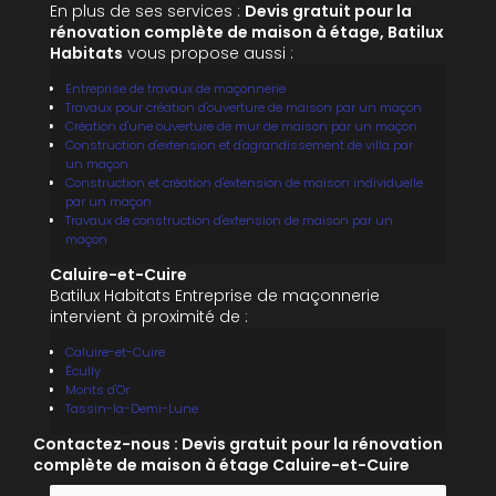
En plus de ses services :
Devis gratuit pour la
rénovation complète de maison à étage, Batilux
Habitats
vous propose aussi :
Entreprise de travaux de maçonnerie
Travaux pour création d'ouverture de maison par un maçon
Création d'une ouverture de mur de maison par un maçon
Construction d'extension et d'agrandissement de villa par
un maçon
Construction et création d'extension de maison individuelle
par un maçon
Travaux de construction d'extension de maison par un
maçon
Caluire-et-Cuire
Batilux Habitats Entreprise de maçonnerie
intervient à proximité de :
Caluire-et-Cuire
Écully
Monts d'Or
Tassin-la-Demi-Lune
Contactez-nous : Devis gratuit pour la rénovation
complète de maison à étage Caluire-et-Cuire
Nom Prénom