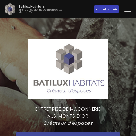
Aller
Batilux Habitats
au
Rappel Gratuit
Entreprise de maçonnerie aux
Monts d'Or
contenu
principal
ENTREPRISE DE MAÇONNERIE
AUX MONTS D'OR
Créateur d'espaces