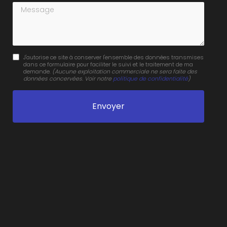
Message
J'autorise ce site à conserver l'ensemble des données transmises
dans ce formulaire pour faciliter le suivi et le traitement de ma
demande.
(Aucune exploitation commerciale ne sera faite des
données concervées. Voir notre
politique de confidentialité
)