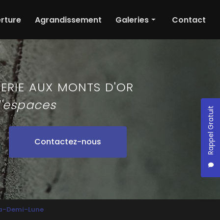
rture
Agrandissement
Galeries
Contact
Maçonnerie
Ouverture
Agrandissement
ERIE
AUX MONTS D'OR
d'espaces
Rappel Gratuit
Contactez-nous
la-Demi-Lune